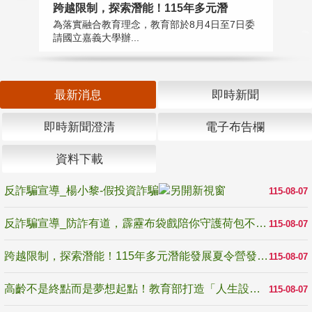
高
跨越限制，探索潛能！115年多元潛
教
為落實融合教育理念，教育部於8月4日至7日委
博
請國立嘉義大學辦...
最新消息
即時新聞
即時新聞澄清
電子布告欄
資料下載
反詐騙宣導_楊小黎-假投資詐騙
115-08-07
反詐騙宣導_防詐有道，霹靂布袋戲陪你守護荷包不受騙
115-08-07
跨越限制，探索潛能！115年多元潛能發展夏令營發掘生命無限可能
115-08-07
高齡不是終點而是夢想起點！教育部打造「人生設計夢工場」 參展第3屆高齡健康產業博覽會
115-08-07