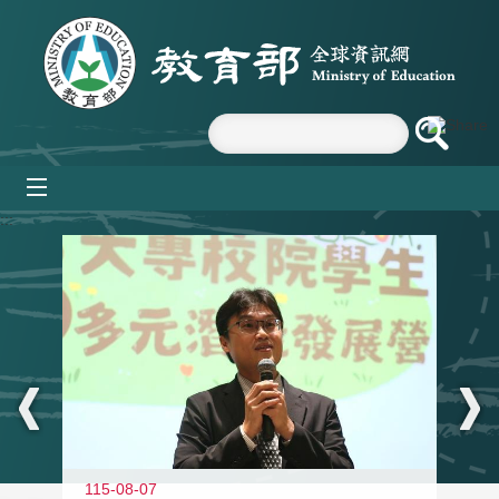
跳到主要內容區塊
mobile_menu
:::
11
115-08-07