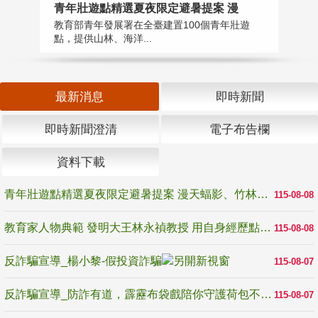
教
青年壯遊點精選夏夜限定避暑提案 漫
在
教育部青年發展署在全臺建置100個青年壯遊
譽
點，提供山林、海洋...
最新消息
即時新聞
即時新聞澄清
電子布告欄
資料下載
青年壯遊點精選夏夜限定避暑提案 漫天蝠影、竹林尋蛙、茶香夜觀 邀青年暮色出發
115-08-08
教育家人物典範 發明大王林永禎教授 用自身經歷點亮學生的路
115-08-08
反詐騙宣導_楊小黎-假投資詐騙
115-08-07
反詐騙宣導_防詐有道，霹靂布袋戲陪你守護荷包不受騙
115-08-07