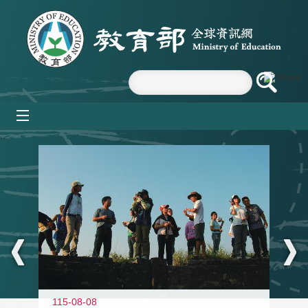
跳到主要內容區塊
mobile_menu
:::
11
115-08-08