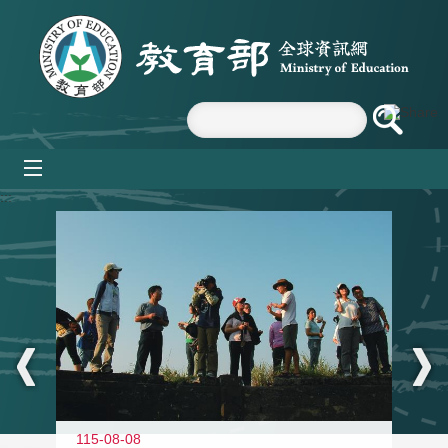
跳到主要內容區塊
mobile_menu
:::
11
115-08-08