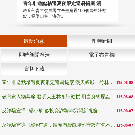
教
青年壯遊點精選夏夜限定避暑提案 漫
在
教育部青年發展署在全臺建置100個青年壯遊
譽
點，提供山林、海洋...
最新消息
即時新聞
即時新聞澄清
電子布告欄
資料下載
青年壯遊點精選夏夜限定避暑提案 漫天蝠影、竹林尋蛙、茶香夜觀 邀青年暮色出發
115-08-08
教育家人物典範 發明大王林永禎教授 用自身經歷點亮學生的路
115-08-08
反詐騙宣導_楊小黎-假投資詐騙
115-08-07
反詐騙宣導_防詐有道，霹靂布袋戲陪你守護荷包不受騙
115-08-07