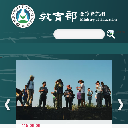
跳到主要內容區塊
mobile_menu
:::
11
115-08-08