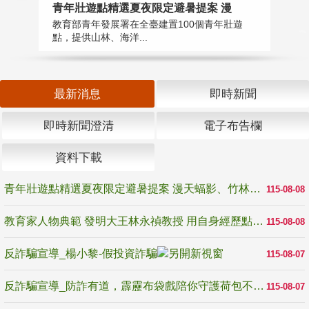
教
青年壯遊點精選夏夜限定避暑提案 漫
在
教育部青年發展署在全臺建置100個青年壯遊
譽
點，提供山林、海洋...
最新消息
即時新聞
即時新聞澄清
電子布告欄
資料下載
青年壯遊點精選夏夜限定避暑提案 漫天蝠影、竹林尋蛙、茶香夜觀 邀青年暮色出發
115-08-08
教育家人物典範 發明大王林永禎教授 用自身經歷點亮學生的路
115-08-08
反詐騙宣導_楊小黎-假投資詐騙
115-08-07
反詐騙宣導_防詐有道，霹靂布袋戲陪你守護荷包不受騙
115-08-07