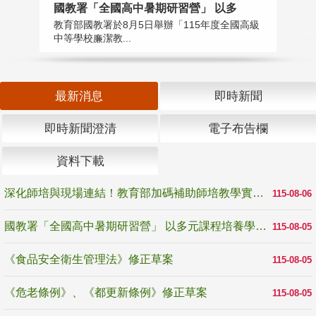
國教署「全國高中暑期研習營」 以多
學
教育部國教署於8月5日舉辦「115年度全國高級
教
中等學校廉潔教...
「
最新消息
即時新聞
即時新聞澄清
電子布告欄
資料下載
深化師培與現場連結！教育部加碼補助師培教學實踐研究 10月師培國際研討會交流教學實踐經驗
115-08-06
國教署「全國高中暑期研習營」 以多元課程培養學生瞭解誠信專業與倫理價值
115-08-05
《食品安全衛生管理法》修正草案
115-08-05
《危老條例》、《都更新條例》修正草案
115-08-05