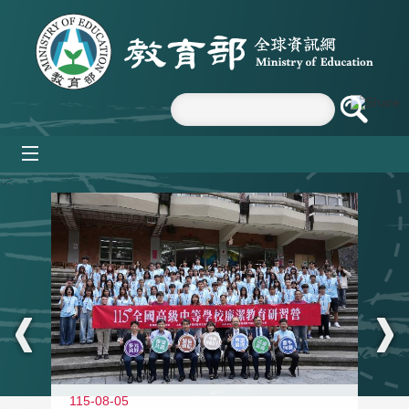
跳到主要內容區塊
mobile_menu
:::
115-08-05
11