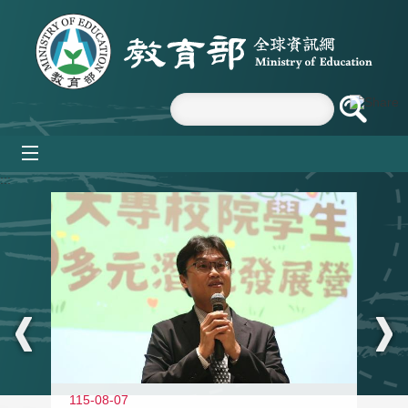
跳到主要內容區塊
mobile_menu
:::
11
115-08-07