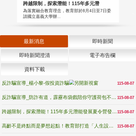
高
跨越限制，探索潛能！115年多元潛
教
為落實融合教育理念，教育部於8月4日至7日委
博
請國立嘉義大學辦...
最新消息
即時新聞
即時新聞澄清
電子布告欄
資料下載
反詐騙宣導_楊小黎-假投資詐騙
115-08-07
反詐騙宣導_防詐有道，霹靂布袋戲陪你守護荷包不受騙
115-08-07
跨越限制，探索潛能！115年多元潛能發展夏令營發掘生命無限可能
115-08-07
高齡不是終點而是夢想起點！教育部打造「人生設計夢工場」 參展第3屆高齡健康產業博覽會
115-08-07