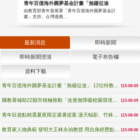
青年百億海外圓夢基金計畫「無礙征途
國
由教育部青年發展署「青年百億海外圓夢基金計
無
畫」支持、台灣適應...
是
最新消息
即時新聞
即時新聞澄清
電子布告欄
資料下載
青年百億海外圓夢基金計畫「無礙征途」 12位特教與弱勢青年勇闖西班牙 跨越感官限制見證生命蛻變
115-08-09
國教署補助22縣市積極推動「改善無障礙校園環境計畫」 打造友善、安全、無礙學習空間
115-08-09
青年壯遊點精選夏夜限定避暑提案 漫天蝠影、竹林尋蛙、茶香夜觀 邀青年暮色出發
115-08-08
教育家人物典範 發明大王林永禎教授 用自身經歷點亮學生的路
115-08-08