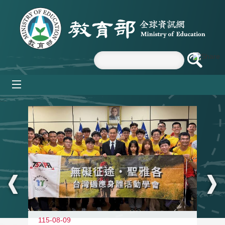
跳到主要內容區塊
mobile_menu
:::
115-08-09
11