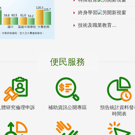
終身學習
技術及職業教育
便民服務
人體研究倫理申訴
補助資訊公開專區
預告統計資料發
時間表