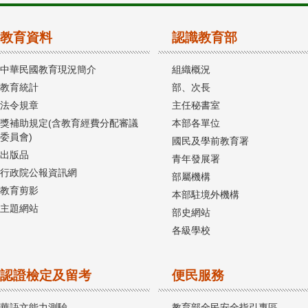
教育資料
認識教育部
中華民國教育現況簡介
組織概況
教育統計
部、次長
法令規章
主任秘書室
獎補助規定(含教育經費分配審議
本部各單位
委員會)
國民及學前教育署
出版品
青年發展署
行政院公報資訊網
部屬機構
教育剪影
本部駐境外機構
主題網站
部史網站
各級學校
認證檢定及留考
便民服務
華語文能力測驗
教育部全民安全指引專區