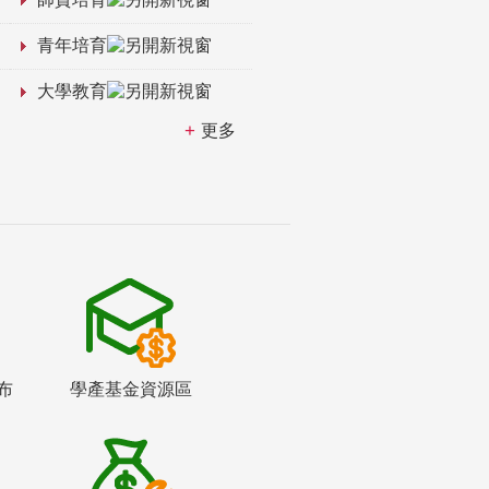
青年培育
大學教育
更多
布
學產基金資源區