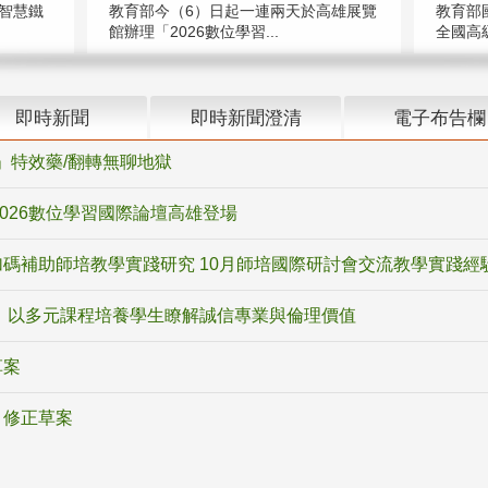
智慧鐵
教育部今（6）日起一連兩天於高雄展覽
教育部
館辦理「2026數位學習...
全國高級
即時新聞
即時新聞澄清
電子布告欄
ox」特效藥/翻轉無聊地獄
2026數位學習國際論壇高雄登場
碼補助師培教學實踐研究 10月師培國際研討會交流教學實踐經
 以多元課程培養學生瞭解誠信專業與倫理價值
草案
》修正草案