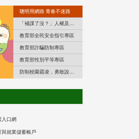
聰明用網路 青春不迷路
「補課了沒？」人權及轉型正義教育專區
教育部全民安全指引專區
教育部詐騙防制專區
教育部性別平等專區
防制校園霸凌，勇敢說出來！
習入口網
育與就業儲蓄帳戶