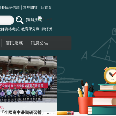
部長民意信箱
常見問答
回首頁
進階搜尋
教師資格考試
教育學分班
師鐸獎
便民服務
訊息公告
-05
國教署「全國高中暑期研習營」 以多