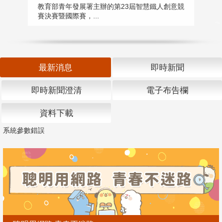
匯
教育部青年發展署主辦的第23屆智慧鐵人創意競
賽決賽暨國際賽，...
教
「
最新消息
即時新聞
即時新聞澄清
電子布告欄
資料下載
系統參數錯誤