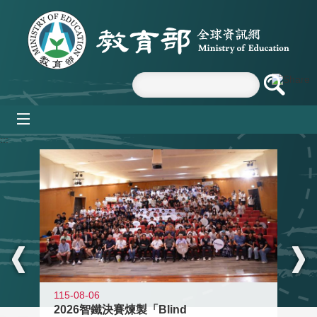
跳到主要內容區塊
mobile_menu
:::
115-08-06
2026智鐵決賽煉製「Blind
11