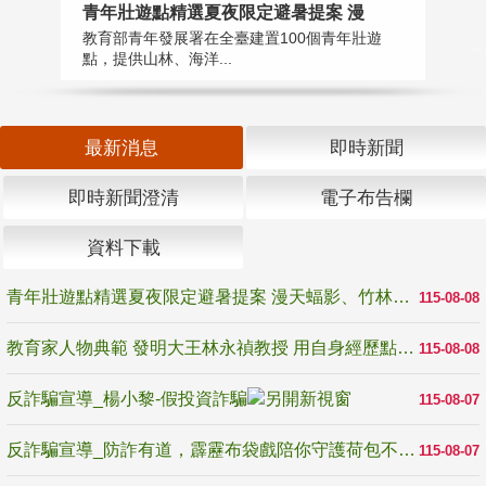
教
青年壯遊點精選夏夜限定避暑提案 漫
在
教育部青年發展署在全臺建置100個青年壯遊
譽
點，提供山林、海洋...
最新消息
即時新聞
即時新聞澄清
電子布告欄
資料下載
青年壯遊點精選夏夜限定避暑提案 漫天蝠影、竹林尋蛙、茶香夜觀 邀青年暮色出發
115-08-08
教育家人物典範 發明大王林永禎教授 用自身經歷點亮學生的路
115-08-08
反詐騙宣導_楊小黎-假投資詐騙
115-08-07
反詐騙宣導_防詐有道，霹靂布袋戲陪你守護荷包不受騙
115-08-07