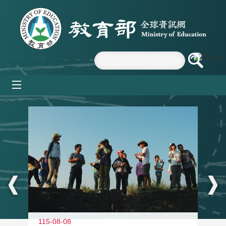
跳到主要內容區塊
mobile_menu
:::
11
115-08-08