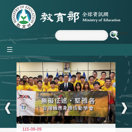
跳到主要內容區塊
mobile_menu
:::
115-08-09
11