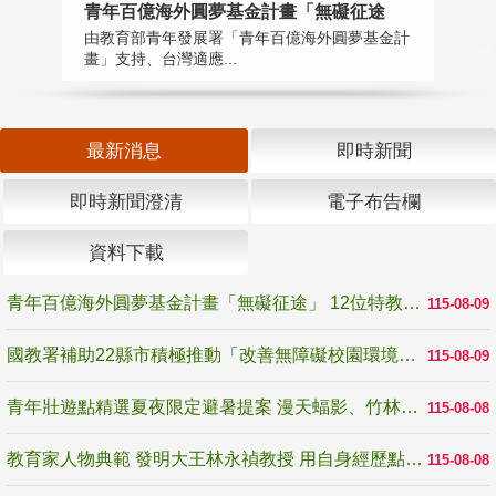
青年百億海外圓夢基金計畫「無礙征途
國
由教育部青年發展署「青年百億海外圓夢基金計
無
畫」支持、台灣適應...
是
最新消息
即時新聞
即時新聞澄清
電子布告欄
資料下載
青年百億海外圓夢基金計畫「無礙征途」 12位特教與弱勢青年勇闖西班牙 跨越感官限制見證生命蛻變
115-08-09
國教署補助22縣市積極推動「改善無障礙校園環境計畫」 打造友善、安全、無礙學習空間
115-08-09
青年壯遊點精選夏夜限定避暑提案 漫天蝠影、竹林尋蛙、茶香夜觀 邀青年暮色出發
115-08-08
教育家人物典範 發明大王林永禎教授 用自身經歷點亮學生的路
115-08-08