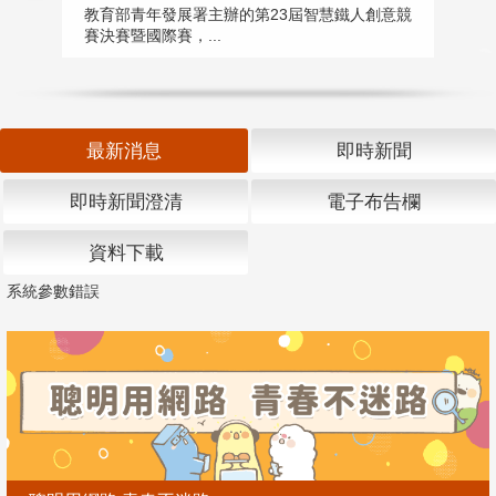
匯
教育部青年發展署主辦的第23屆智慧鐵人創意競
賽決賽暨國際賽，...
教
「
最新消息
即時新聞
即時新聞澄清
電子布告欄
資料下載
系統參數錯誤