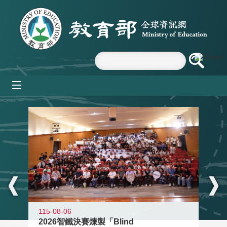
跳到主要內容區塊
mobile_menu
:::
115-08-06
2026智鐵決賽煉製「Blind
11