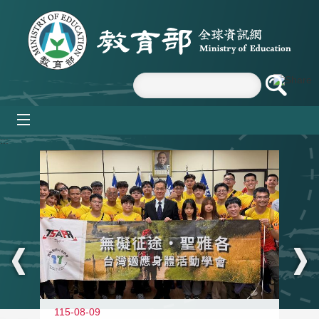
跳到主要內容區塊
mobile_menu
:::
115-08-09
11