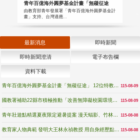
青年百億海外圓夢基金計畫「無礙征途
國
由教育部青年發展署「青年百億海外圓夢基金計
無
畫」支持、台灣適應...
是
最新消息
即時新聞
即時新聞澄清
電子布告欄
資料下載
青年百億海外圓夢基金計畫「無礙征途」 12位特教與弱勢青年勇闖西班牙 跨越感官限制見證生命蛻變
115-08-09
國教署補助22縣市積極推動「改善無障礙校園環境計畫」 打造友善、安全、無礙學習空間
115-08-09
青年壯遊點精選夏夜限定避暑提案 漫天蝠影、竹林尋蛙、茶香夜觀 邀青年暮色出發
115-08-08
教育家人物典範 發明大王林永禎教授 用自身經歷點亮學生的路
115-08-08