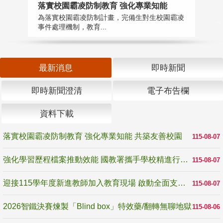
落實校園霸凌防制教育 強化專業知能
迎
為落實校園霸凌防制計畫，完備生對生校園霸凌
1
事件處理機制，教育...
數
最新消息
即時新聞
即時新聞澄清
電子布告欄
資料下載
落實校園霸凌防制教育 強化專業知能 共築友善校園
115-08-07
強化學習歷程檔案推動效能 國教署攜手學校精進行政與教學支持
115-08-07
迎接115學年度新進教師加入教育現場 啟動全面支持陪伴
115-08-07
2026智鐵決賽煉製「Blind box」特效藥/翻轉無聊地獄
115-08-06