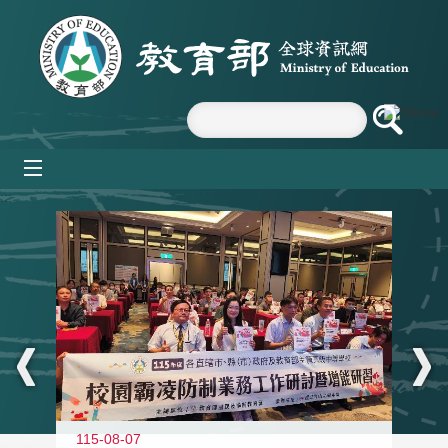
跳到主要內容區塊
mobile_menu
:::
115-08-07
11