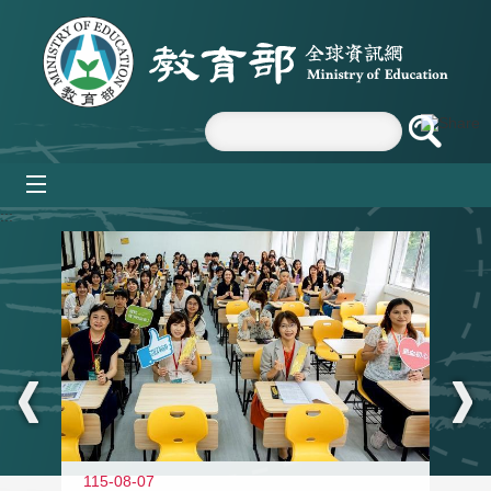
跳到主要內容區塊
mobile_menu
:::
115-08-07
11