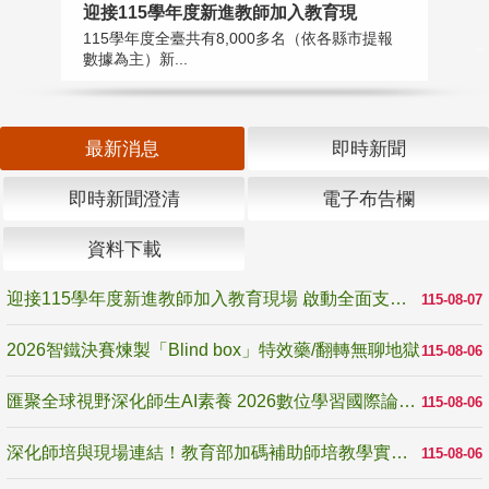
迎接115學年度新進教師加入教育現
2
115學年度全臺共有8,000多名（依各縣市提報
教
數據為主）新...
賽
最新消息
即時新聞
即時新聞澄清
電子布告欄
資料下載
迎接115學年度新進教師加入教育現場 啟動全面支持陪伴
115-08-07
2026智鐵決賽煉製「Blind box」特效藥/翻轉無聊地獄
115-08-06
匯聚全球視野深化師生AI素養 2026數位學習國際論壇高雄登場
115-08-06
深化師培與現場連結！教育部加碼補助師培教學實踐研究 10月師培國際研討會交流教學實踐經驗
115-08-06