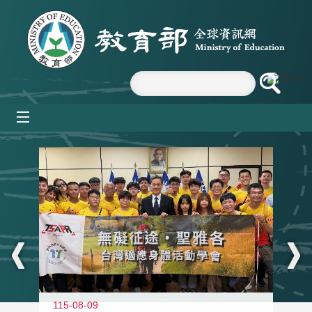
跳到主要內容區塊
mobile_menu
:::
115-08-09
11