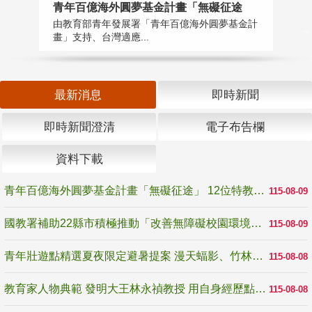
青年百億海外圓夢基金計畫「無礙征途
國
由教育部青年發展署「青年百億海外圓夢基金計
無
畫」支持、台灣適應...
是
最新消息
即時新聞
即時新聞澄清
電子布告欄
資料下載
青年百億海外圓夢基金計畫「無礙征途」 12位特教與弱勢青年勇闖西班牙 跨越感官限制見證生命蛻變
115-08-09
國教署補助22縣市積極推動「改善無障礙校園環境計畫」 打造友善、安全、無礙學習空間
115-08-09
青年壯遊點精選夏夜限定避暑提案 漫天蝠影、竹林尋蛙、茶香夜觀 邀青年暮色出發
115-08-08
教育家人物典範 發明大王林永禎教授 用自身經歷點亮學生的路
115-08-08