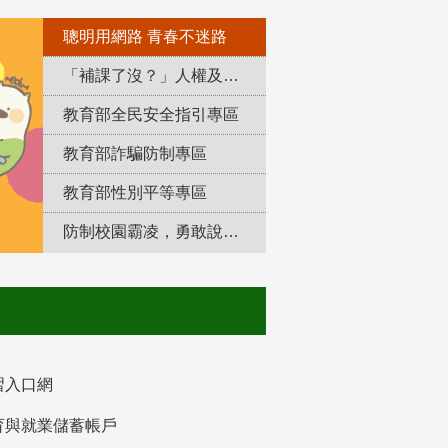
聰明用網路 青春不迷路
「補課了沒？」人權及轉型正義教育專區
教育部全民安全指引專區
教育部詐騙防制專區
教育部性別平等專區
防制校園霸凌，勇敢說出來！
習入口網
育與就業儲蓄帳戶