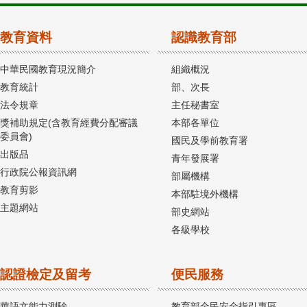
教育資料
認識教育部
中華民國教育現況簡介
組織概況
教育統計
部、次長
法令規章
主任秘書室
獎補助規定(含教育經費分配審議
本部各單位
委員會)
國民及學前教育署
出版品
青年發展署
行政院公報資訊網
部屬機構
教育剪影
本部駐境外機構
主題網站
部史網站
各級學校
認證檢定及留考
便民服務
華語文能力測驗
教育部全民安全指引專區