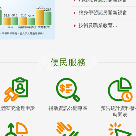
終身學習
技術及職業教育
便民服務
人體研究倫理申訴
補助資訊公開專區
預告統計資料發
時間表