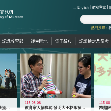
網站導覽
:::
English
熱門搜尋：
認識教育部
師生園地
電子辭典
認證檢定及留考
115-08-08
115-08
教育家人物典範 發明大王林永禎教授
青年壯遊點精選夏夜限定避暑提案 漫