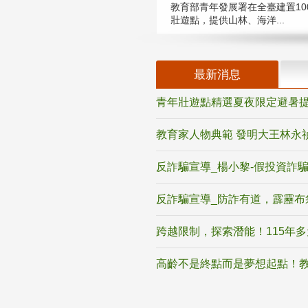
教育部青年發展署在全臺建置10
壯遊點，提供山林、海洋...
最新消息
青年壯遊點精選夏夜限定避暑提
教育家人物典範 發明大王林永
反詐騙宣導_楊小黎-假投資詐
反詐騙宣導_防詐有道，霹靂布
跨越限制，探索潛能！115年
高齡不是終點而是夢想起點！教