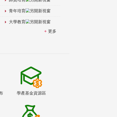
青年培育
大學教育
更多
布
學產基金資源區