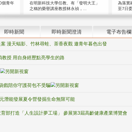
在明新科技大學任教、有「發明大王」
0個青年
為落實
之稱的榮譽講座教授林永禎，...
至7日委
即時新聞
即時新聞澄清
電子布告欄
案 漫天蝠影、竹林尋蛙、茶香夜觀 邀青年暮色出發
禎教授 用自身經歷點亮學生的路
騙
袋戲陪你守護荷包不受騙
多元潛能發展夏令營發掘生命無限可能
育部打造「人生設計夢工場」 參展第3屆高齡健康產業博覽會