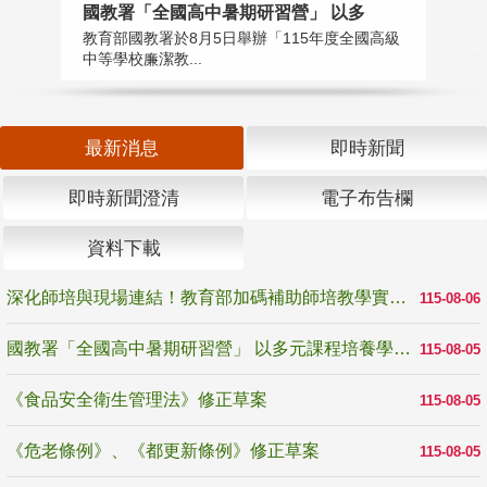
國教署「全國高中暑期研習營」 以多
學
教育部國教署於8月5日舉辦「115年度全國高級
教
中等學校廉潔教...
「
最新消息
即時新聞
即時新聞澄清
電子布告欄
資料下載
深化師培與現場連結！教育部加碼補助師培教學實踐研究 10月師培國際研討會交流教學實踐經驗
115-08-06
國教署「全國高中暑期研習營」 以多元課程培養學生瞭解誠信專業與倫理價值
115-08-05
《食品安全衛生管理法》修正草案
115-08-05
《危老條例》、《都更新條例》修正草案
115-08-05