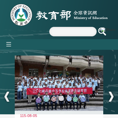
跳到主要內容區塊
mobile_menu
:::
115-08-05
11