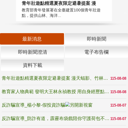
教
青年壯遊點精選夏夜限定避暑提案 漫
在
教育部青年發展署在全臺建置100個青年壯遊
譽
點，提供山林、海洋...
最新消息
即時新聞
即時新聞澄清
電子布告欄
資料下載
青年壯遊點精選夏夜限定避暑提案 漫天蝠影、竹林尋蛙、茶香夜觀 邀青年暮色出發
115-08-08
教育家人物典範 發明大王林永禎教授 用自身經歷點亮學生的路
115-08-08
反詐騙宣導_楊小黎-假投資詐騙
115-08-07
反詐騙宣導_防詐有道，霹靂布袋戲陪你守護荷包不受騙
115-08-07