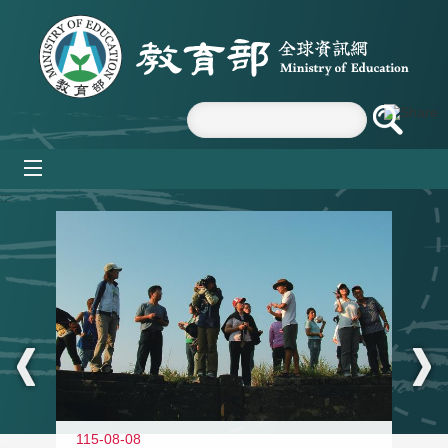
跳到主要內容區塊
mobile_menu
:::
11
115-08-08