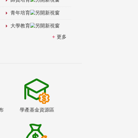
青年培育
大學教育
更多
布
學產基金資源區