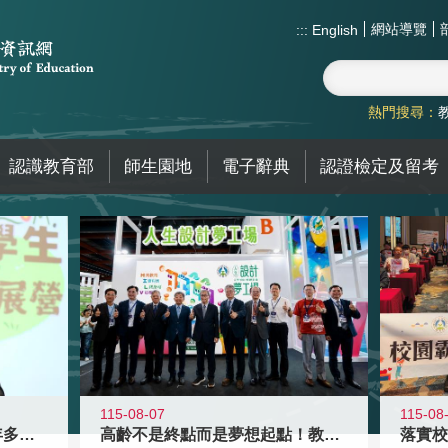
網站導覽
:::
English
熱門搜尋：
認識教育部
師生園地
電子辭典
認證檢定及留考
115-08-07
115-08
高齡不是終點而是夢想起點！教育部打
跨越限制，探索潛能！115年多元潛