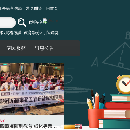
部長民意信箱
常見問答
回首頁
進階搜尋
教師資格考試
教育學分班
師鐸獎
便民服務
訊息公告
-07
落實校園霸凌防制教育 強化專業知能