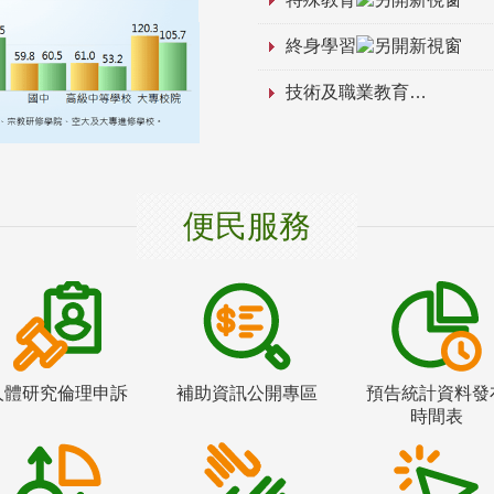
終身學習
技術及職業教育
便民服務
人體研究倫理申訴
補助資訊公開專區
預告統計資料發
時間表