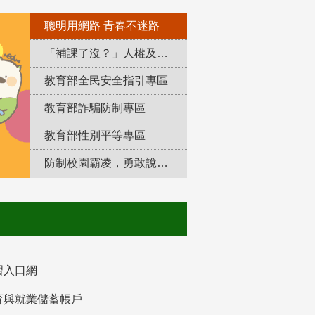
聰明用網路 青春不迷路
「補課了沒？」人權及轉型正義教育專區
教育部全民安全指引專區
教育部詐騙防制專區
教育部性別平等專區
防制校園霸凌，勇敢說出來！
習入口網
育與就業儲蓄帳戶