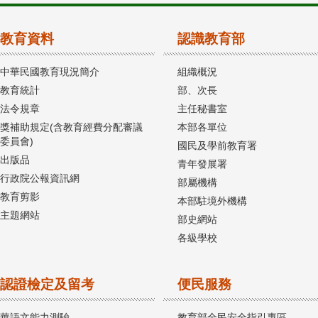
教育資料
認識教育部
中華民國教育現況簡介
組織概況
教育統計
部、次長
法令規章
主任秘書室
獎補助規定(含教育經費分配審議
本部各單位
委員會)
國民及學前教育署
出版品
青年發展署
行政院公報資訊網
部屬機構
教育剪影
本部駐境外機構
主題網站
部史網站
各級學校
認證檢定及留考
便民服務
華語文能力測驗
教育部全民安全指引專區