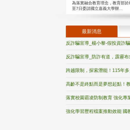
為落實融合教育理念，教育部於8
至7日委請國立嘉義大學辦...
最新消息
反詐騙宣導_楊小黎-假投資詐
反詐騙宣導_防詐有道，霹靂布
跨越限制，探索潛能！115年
高齡不是終點而是夢想起點！教
落實校園霸凌防制教育 強化專
強化學習歷程檔案推動效能 國