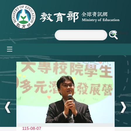
跳到主要內容區塊
mobile_menu
:::
11
115-08-07