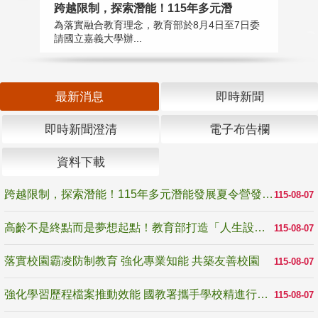
高
跨越限制，探索潛能！115年多元潛
教
為落實融合教育理念，教育部於8月4日至7日委
博
請國立嘉義大學辦...
最新消息
即時新聞
即時新聞澄清
電子布告欄
資料下載
跨越限制，探索潛能！115年多元潛能發展夏令營發掘生命無限可能
115-08-07
高齡不是終點而是夢想起點！教育部打造「人生設計夢工場」 參展第3屆高齡健康產業博覽會
115-08-07
落實校園霸凌防制教育 強化專業知能 共築友善校園
115-08-07
強化學習歷程檔案推動效能 國教署攜手學校精進行政與教學支持
115-08-07