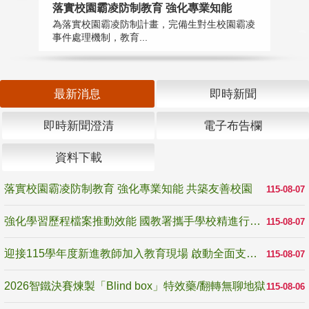
落實校園霸凌防制教育 強化專業知能
迎
為落實校園霸凌防制計畫，完備生對生校園霸凌
1
事件處理機制，教育...
數
最新消息
即時新聞
即時新聞澄清
電子布告欄
資料下載
落實校園霸凌防制教育 強化專業知能 共築友善校園
115-08-07
強化學習歷程檔案推動效能 國教署攜手學校精進行政與教學支持
115-08-07
迎接115學年度新進教師加入教育現場 啟動全面支持陪伴
115-08-07
2026智鐵決賽煉製「Blind box」特效藥/翻轉無聊地獄
115-08-06