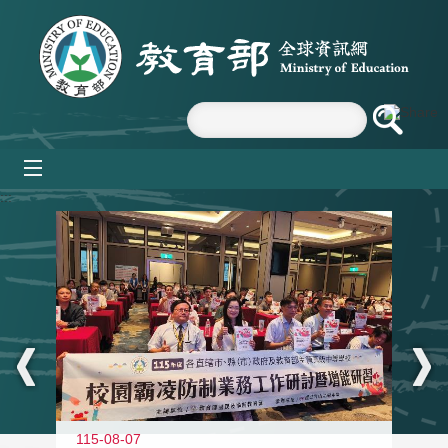
跳到主要內容區塊
mobile_menu
:::
115-08-07
11