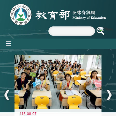
跳到主要內容區塊
mobile_menu
:::
115-08-07
11