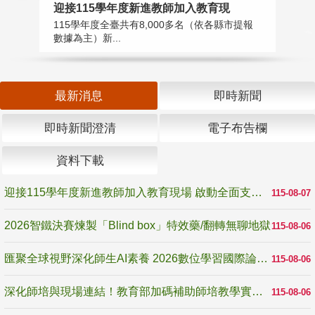
迎接115學年度新進教師加入教育現
2
115學年度全臺共有8,000多名（依各縣市提報
教
數據為主）新...
賽
最新消息
即時新聞
即時新聞澄清
電子布告欄
資料下載
迎接115學年度新進教師加入教育現場 啟動全面支持陪伴
115-08-07
2026智鐵決賽煉製「Blind box」特效藥/翻轉無聊地獄
115-08-06
匯聚全球視野深化師生AI素養 2026數位學習國際論壇高雄登場
115-08-06
深化師培與現場連結！教育部加碼補助師培教學實踐研究 10月師培國際研討會交流教學實踐經驗
115-08-06