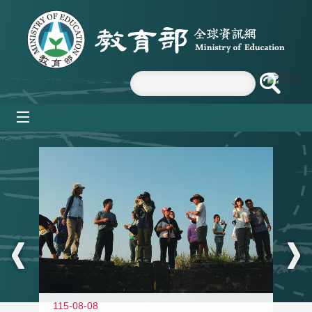
跳到主要內容區塊
mobile_menu
:::
11
115-08-08