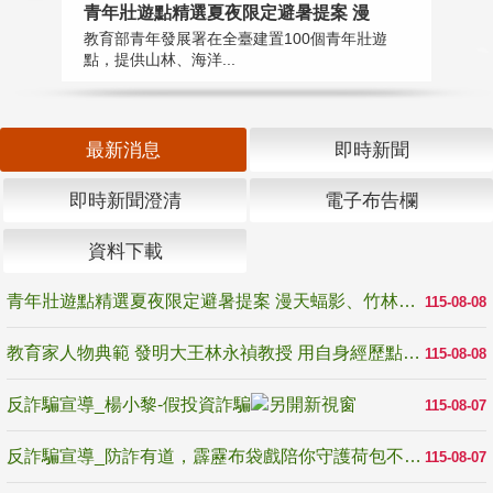
教
青年壯遊點精選夏夜限定避暑提案 漫
在
教育部青年發展署在全臺建置100個青年壯遊
譽
點，提供山林、海洋...
最新消息
即時新聞
即時新聞澄清
電子布告欄
資料下載
青年壯遊點精選夏夜限定避暑提案 漫天蝠影、竹林尋蛙、茶香夜觀 邀青年暮色出發
115-08-08
教育家人物典範 發明大王林永禎教授 用自身經歷點亮學生的路
115-08-08
反詐騙宣導_楊小黎-假投資詐騙
115-08-07
反詐騙宣導_防詐有道，霹靂布袋戲陪你守護荷包不受騙
115-08-07