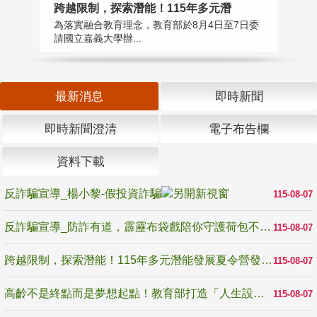
高
跨越限制，探索潛能！115年多元潛
教
為落實融合教育理念，教育部於8月4日至7日委
博
請國立嘉義大學辦...
最新消息
即時新聞
即時新聞澄清
電子布告欄
資料下載
反詐騙宣導_楊小黎-假投資詐騙
115-08-07
反詐騙宣導_防詐有道，霹靂布袋戲陪你守護荷包不受騙
115-08-07
跨越限制，探索潛能！115年多元潛能發展夏令營發掘生命無限可能
115-08-07
高齡不是終點而是夢想起點！教育部打造「人生設計夢工場」 參展第3屆高齡健康產業博覽會
115-08-07