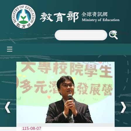
跳到主要內容區塊
mobile_menu
:::
11
115-08-07