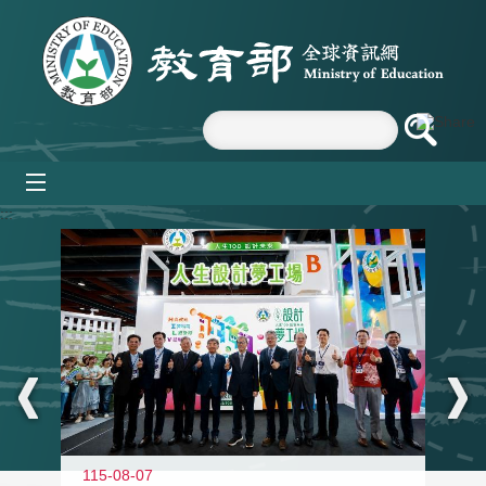
跳到主要內容區塊
mobile_menu
:::
115-08-07
11