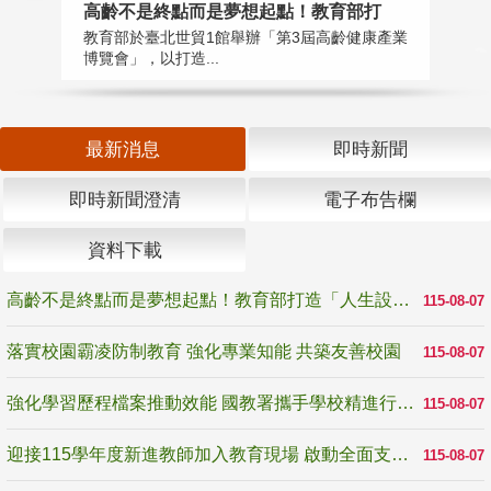
高齡不是終點而是夢想起點！教育部打
落
教育部於臺北世貿1館舉辦「第3屆高齡健康產業
為
博覽會」，以打造...
事
最新消息
即時新聞
即時新聞澄清
電子布告欄
資料下載
高齡不是終點而是夢想起點！教育部打造「人生設計夢工場」 參展第3屆高齡健康產業博覽會
115-08-07
落實校園霸凌防制教育 強化專業知能 共築友善校園
115-08-07
強化學習歷程檔案推動效能 國教署攜手學校精進行政與教學支持
115-08-07
迎接115學年度新進教師加入教育現場 啟動全面支持陪伴
115-08-07