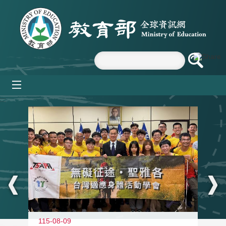
跳到主要內容區塊
mobile_menu
:::
115-08-09
11