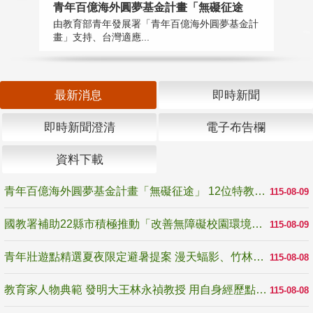
青年百億海外圓夢基金計畫「無礙征途
國
由教育部青年發展署「青年百億海外圓夢基金計
無
畫」支持、台灣適應...
是
最新消息
即時新聞
即時新聞澄清
電子布告欄
資料下載
青年百億海外圓夢基金計畫「無礙征途」 12位特教與弱勢青年勇闖西班牙 跨越感官限制見證生命蛻變
115-08-09
國教署補助22縣市積極推動「改善無障礙校園環境計畫」 打造友善、安全、無礙學習空間
115-08-09
青年壯遊點精選夏夜限定避暑提案 漫天蝠影、竹林尋蛙、茶香夜觀 邀青年暮色出發
115-08-08
教育家人物典範 發明大王林永禎教授 用自身經歷點亮學生的路
115-08-08