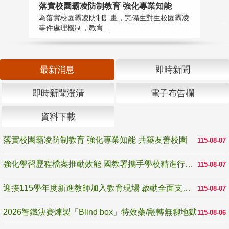
落實校園霸凌防制教育 強化專業知能
迎
為落實校園霸凌防制計畫，完備生對生校園霸凌
1
事件處理機制，教育...
數
最新消息
即時新聞
即時新聞澄清
電子布告欄
資料下載
落實校園霸凌防制教育 強化專業知能 共築友善校園
115-08-07
強化學習歷程檔案推動效能 國教署攜手學校精進行政與教學支持
115-08-07
迎接115學年度新進教師加入教育現場 啟動全面支持陪伴
115-08-07
2026智鐵決賽煉製「Blind box」特效藥/翻轉無聊地獄
115-08-06