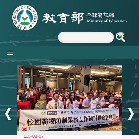
跳到主要內容區塊
mobile_menu
:::
115-08-07
11