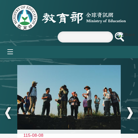
跳到主要內容區塊
mobile_menu
:::
11
115-08-08