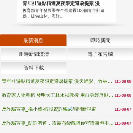
教
青年壯遊點精選夏夜限定避暑提案 漫
在
教育部青年發展署在全臺建置100個青年壯遊
譽
點，提供山林、海洋...
最新消息
即時新聞
即時新聞澄清
電子布告欄
資料下載
青年壯遊點精選夏夜限定避暑提案 漫天蝠影、竹林尋蛙、茶香夜觀 邀青年暮色出發
115-08-08
教育家人物典範 發明大王林永禎教授 用自身經歷點亮學生的路
115-08-08
反詐騙宣導_楊小黎-假投資詐騙
115-08-07
反詐騙宣導_防詐有道，霹靂布袋戲陪你守護荷包不受騙
115-08-07