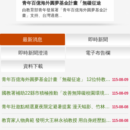
青年百億海外圓夢基金計畫「無礙征途
國
由教育部青年發展署「青年百億海外圓夢基金計
無
畫」支持、台灣適應...
是
最新消息
即時新聞
即時新聞澄清
電子布告欄
資料下載
青年百億海外圓夢基金計畫「無礙征途」 12位特教與弱勢青年勇闖西班牙 跨越感官限制見證生命蛻變
115-08-09
國教署補助22縣市積極推動「改善無障礙校園環境計畫」 打造友善、安全、無礙學習空間
115-08-09
青年壯遊點精選夏夜限定避暑提案 漫天蝠影、竹林尋蛙、茶香夜觀 邀青年暮色出發
115-08-08
教育家人物典範 發明大王林永禎教授 用自身經歷點亮學生的路
115-08-08