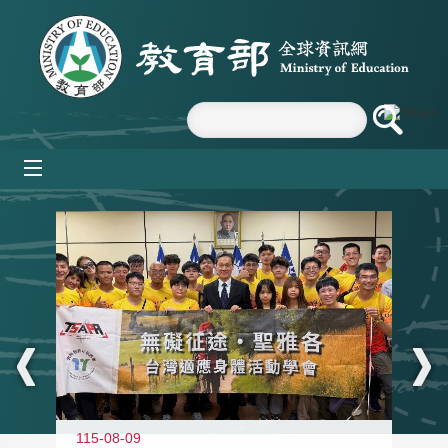
跳到主要內容區塊
mobile_menu
:::
115-08-09
11