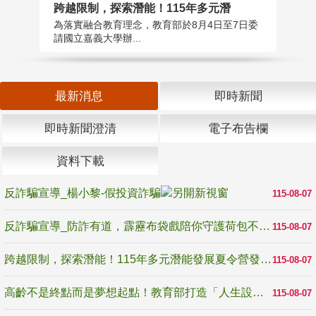
高
跨越限制，探索潛能！115年多元潛
教
為落實融合教育理念，教育部於8月4日至7日委
博
請國立嘉義大學辦...
最新消息
即時新聞
即時新聞澄清
電子布告欄
資料下載
反詐騙宣導_楊小黎-假投資詐騙
115-08-07
反詐騙宣導_防詐有道，霹靂布袋戲陪你守護荷包不受騙
115-08-07
跨越限制，探索潛能！115年多元潛能發展夏令營發掘生命無限可能
115-08-07
高齡不是終點而是夢想起點！教育部打造「人生設計夢工場」 參展第3屆高齡健康產業博覽會
115-08-07