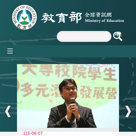
跳到主要內容區塊
mobile_menu
:::
11
115-08-07