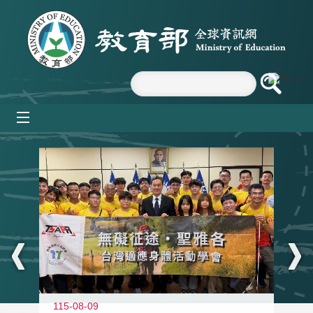
跳到主要內容區塊
mobile_menu
:::
115-08-09
11