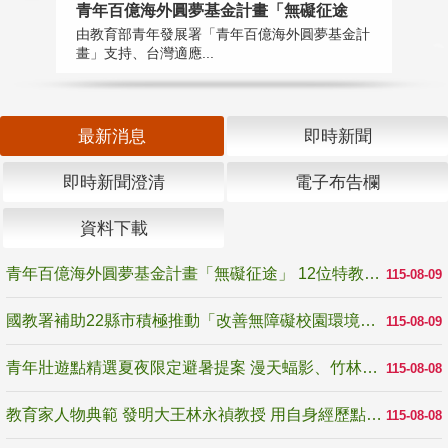
青年百億海外圓夢基金計畫「無礙征途
國
由教育部青年發展署「青年百億海外圓夢基金計
無
畫」支持、台灣適應...
是
最新消息
即時新聞
即時新聞澄清
電子布告欄
資料下載
青年百億海外圓夢基金計畫「無礙征途」 12位特教與弱勢青年勇闖西班牙 跨越感官限制見證生命蛻變
115-08-09
國教署補助22縣市積極推動「改善無障礙校園環境計畫」 打造友善、安全、無礙學習空間
115-08-09
青年壯遊點精選夏夜限定避暑提案 漫天蝠影、竹林尋蛙、茶香夜觀 邀青年暮色出發
115-08-08
教育家人物典範 發明大王林永禎教授 用自身經歷點亮學生的路
115-08-08