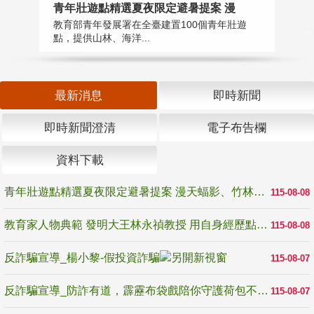
教
青年壯遊點精選夏夜限定避暑提案 漫
在
教育部青年發展署在全臺建置100個青年壯遊
譽
點，提供山林、海洋...
最新消息
即時新聞
即時新聞澄清
電子布告欄
資料下載
青年壯遊點精選夏夜限定避暑提案 漫天蝠影、竹林尋蛙、茶香夜觀 邀青年暮色出發
115-08-08
教育家人物典範 發明大王林永禎教授 用自身經歷點亮學生的路
115-08-08
反詐騙宣導_楊小黎-假投資詐騙
115-08-07
反詐騙宣導_防詐有道，霹靂布袋戲陪你守護荷包不受騙
115-08-07