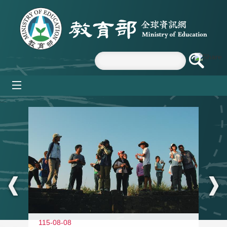
跳到主要內容區塊
mobile_menu
:::
11
115-08-08