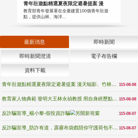
教
青年壯遊點精選夏夜限定避暑提案 漫
在
教育部青年發展署在全臺建置100個青年壯遊
譽
點，提供山林、海洋...
最新消息
即時新聞
即時新聞澄清
電子布告欄
資料下載
青年壯遊點精選夏夜限定避暑提案 漫天蝠影、竹林尋蛙、茶香夜觀 邀青年暮色出發
115-08-08
教育家人物典範 發明大王林永禎教授 用自身經歷點亮學生的路
115-08-08
反詐騙宣導_楊小黎-假投資詐騙
115-08-07
反詐騙宣導_防詐有道，霹靂布袋戲陪你守護荷包不受騙
115-08-07