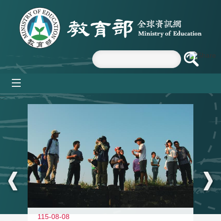
跳到主要內容區塊
mobile_menu
:::
11
115-08-08