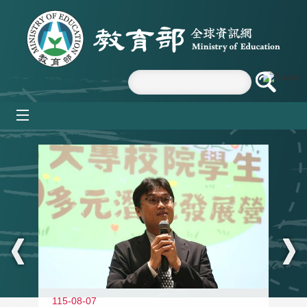
跳到主要內容區塊
mobile_menu
:::
11
115-08-07