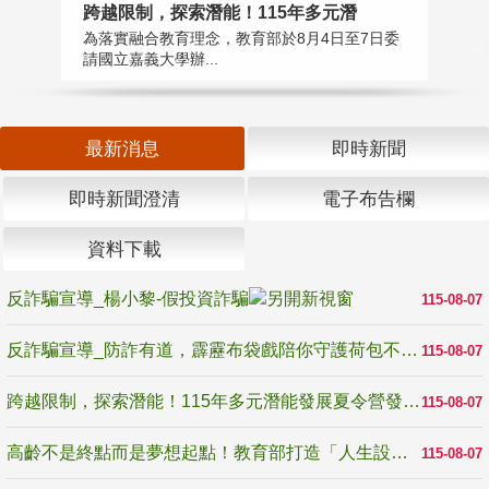
高
跨越限制，探索潛能！115年多元潛
教
為落實融合教育理念，教育部於8月4日至7日委
博
請國立嘉義大學辦...
最新消息
即時新聞
即時新聞澄清
電子布告欄
資料下載
反詐騙宣導_楊小黎-假投資詐騙
115-08-07
反詐騙宣導_防詐有道，霹靂布袋戲陪你守護荷包不受騙
115-08-07
跨越限制，探索潛能！115年多元潛能發展夏令營發掘生命無限可能
115-08-07
高齡不是終點而是夢想起點！教育部打造「人生設計夢工場」 參展第3屆高齡健康產業博覽會
115-08-07