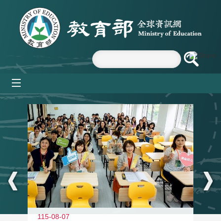
跳到主要內容區塊
mobile_menu
:::
115-08-07
11