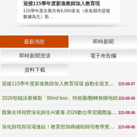
迎接115學年度新進教師加入教育現
2
115學年度全臺共有8,000多名（依各縣市提報
教
數據為主）新...
賽
最新消息
即時新聞
即時新聞澄清
電子布告欄
資料下載
迎接115學年度新進教師加入教育現場 啟動全面支持陪伴
115-08-07
2026智鐵決賽煉製「Blind box」特效藥/翻轉無聊地獄
115-08-06
匯聚全球視野深化師生AI素養 2026數位學習國際論壇高雄登場
115-08-06
深化師培與現場連結！教育部加碼補助師培教學實踐研究 10月師培國際研討會交流教學實踐經驗
115-08-06