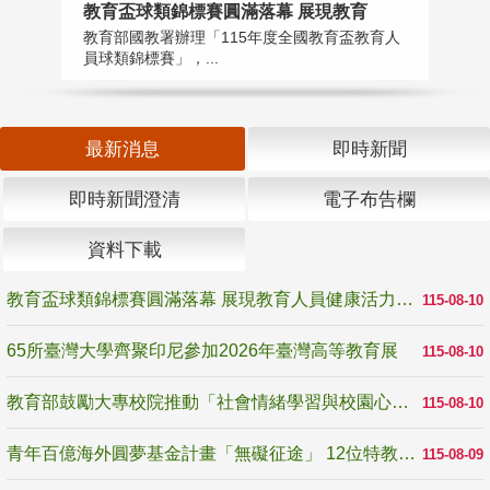
教育盃球類錦標賽圓滿落幕 展現教育
6
教育部國教署辦理「115年度全國教育盃教育人
「
員球類錦標賽」，...
首
最新消息
即時新聞
即時新聞澄清
電子布告欄
資料下載
教育盃球類錦標賽圓滿落幕 展現教育人員健康活力與團隊精神
115-08-10
65所臺灣大學齊聚印尼參加2026年臺灣高等教育展
115-08-10
教育部鼓勵大專校院推動「社會情緒學習與校園心理健康促進計畫」 培育校園「心」韌性
115-08-10
青年百億海外圓夢基金計畫「無礙征途」 12位特教與弱勢青年勇闖西班牙 跨越感官限制見證生命蛻變
115-08-09