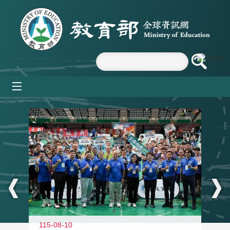
跳到主要內容區塊
mobile_menu
:::
115-08-10
11