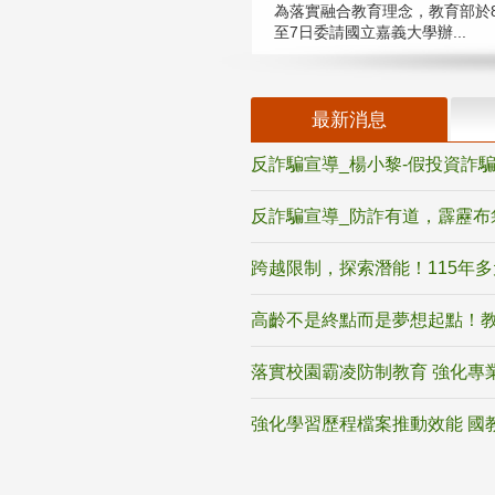
為落實融合教育理念，教育部於8
至7日委請國立嘉義大學辦...
最新消息
反詐騙宣導_楊小黎-假投資詐
反詐騙宣導_防詐有道，霹靂布
跨越限制，探索潛能！115年
高齡不是終點而是夢想起點！教
落實校園霸凌防制教育 強化專
強化學習歷程檔案推動效能 國