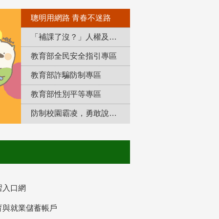
聰明用網路 青春不迷路
「補課了沒？」人權及轉型正義教育專區
教育部全民安全指引專區
教育部詐騙防制專區
教育部性別平等專區
防制校園霸凌，勇敢說出來！
習入口網
育與就業儲蓄帳戶