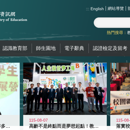
網站導覽
:::
English
熱門搜尋：
認識教育部
師生園地
電子辭典
認證檢定及留考
115-08-07
115-08
高齡不是終點而是夢想起點！教育部打
跨越限制，探索潛能！115年多元潛