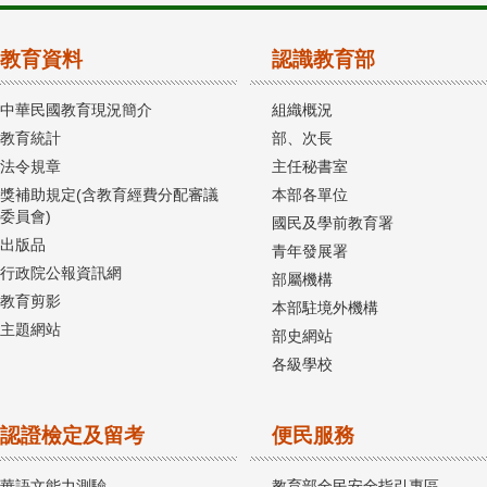
教育資料
認識教育部
中華民國教育現況簡介
組織概況
教育統計
部、次長
法令規章
主任秘書室
獎補助規定(含教育經費分配審議
本部各單位
委員會)
國民及學前教育署
出版品
青年發展署
行政院公報資訊網
部屬機構
教育剪影
本部駐境外機構
主題網站
部史網站
各級學校
認證檢定及留考
便民服務
華語文能力測驗
教育部全民安全指引專區