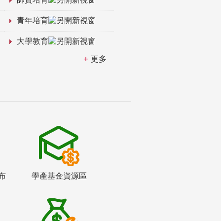
青年培育
大學教育
更多
布
學產基金資源區