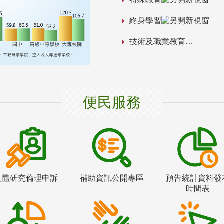
終身學習
技術及職業教育
便民服務
人體研究倫理申訴
補助資訊公開專區
預告統計資料發
時間表