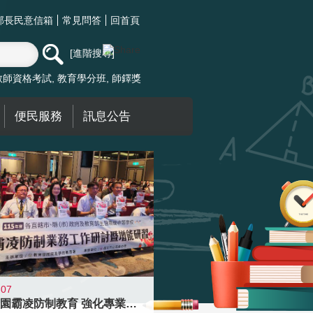
部長民意信箱
常見問答
回首頁
進階搜尋
教師資格考試
教育學分班
師鐸獎
便民服務
訊息公告
-07
落實校園霸凌防制教育 強化專業知能