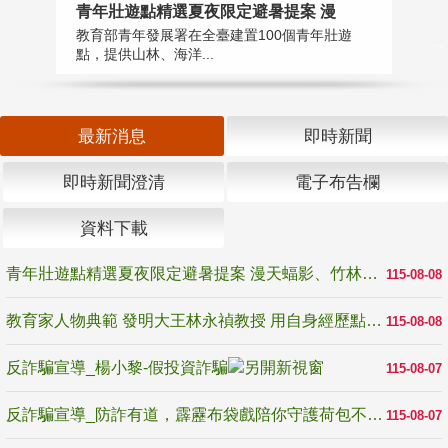
教
青年壯遊點精選夏夜限定避暑提案 漫
在
教育部青年發展署在全臺建置100個青年壯遊
譽
點，提供山林、海洋...
最新消息
即時新聞
即時新聞澄清
電子布告欄
資料下載
青年壯遊點精選夏夜限定避暑提案 漫天蝠影、竹林尋蛙、茶香夜觀 邀青年暮色出發
115-08-08
教育家人物典範 發明大王林永禎教授 用自身經歷點亮學生的路
115-08-08
反詐騙宣導_楊小黎-假投資詐騙
115-08-07
反詐騙宣導_防詐有道，霹靂布袋戲陪你守護荷包不受騙
115-08-07