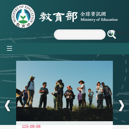
跳到主要內容區塊
mobile_menu
:::
11
115-08-08