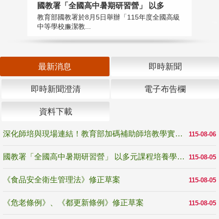
國教署「全國高中暑期研習營」 以多
學
教育部國教署於8月5日舉辦「115年度全國高級
教
中等學校廉潔教...
「
最新消息
即時新聞
即時新聞澄清
電子布告欄
資料下載
深化師培與現場連結！教育部加碼補助師培教學實踐研究 10月師培國際研討會交流教學實踐經驗
115-08-06
國教署「全國高中暑期研習營」 以多元課程培養學生瞭解誠信專業與倫理價值
115-08-05
《食品安全衛生管理法》修正草案
115-08-05
《危老條例》、《都更新條例》修正草案
115-08-05