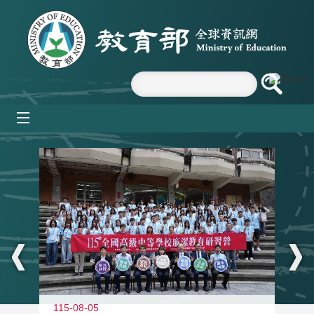
跳到主要內容區塊
mobile_menu
:::
115-08-05
11