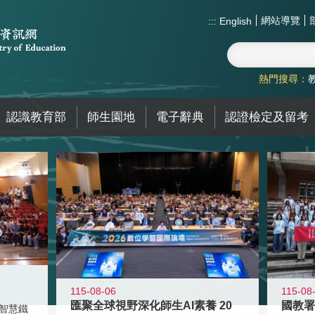
網站導覽
:::
English
熱門搜尋：
認識教育部
師生園地
電子辭典
認證檢定及留考
115-08-06
115-08
匯聚全球視野深化師生AI素養 20
智慧鐵