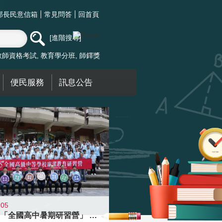
部長民意信箱
常見問答
回首頁
進階搜尋
教師資格考試
教育學分班
師鐸獎
便民服務
訊息公告
-05
國教署「全國高中暑期研習營」 以多