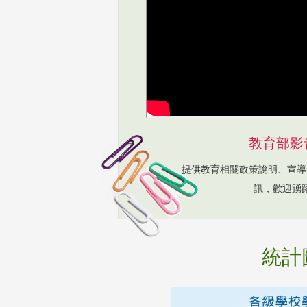
教育部影
提供教育相關政策說明、宣導
訊，歡迎踴
統計