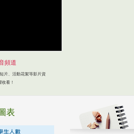
音頻道
短片、活動花絮等影片資
躍收看！
圖表