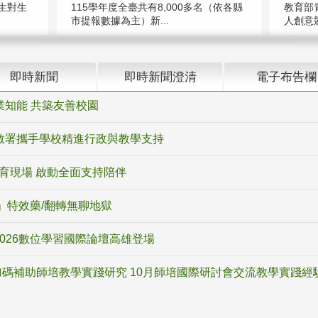
教育部
生對生
115學年度全臺共有8,000多名（依各縣
人創意競
市提報數據為主）新...
即時新聞
即時新聞澄清
電子布告欄
業知能 共築友善校園
教署攜手學校精進行政與教學支持
教育現場 啟動全面支持陪伴
ox」特效藥/翻轉無聊地獄
2026數位學習國際論壇高雄登場
碼補助師培教學實踐研究 10月師培國際研討會交流教學實踐經