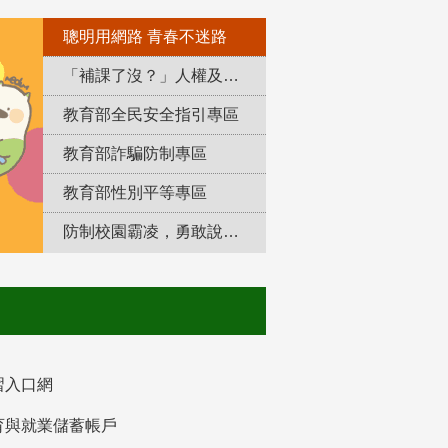
聰明用網路 青春不迷路
「補課了沒？」人權及轉型正義教育專區
教育部全民安全指引專區
教育部詐騙防制專區
教育部性別平等專區
防制校園霸凌，勇敢說出來！
習入口網
育與就業儲蓄帳戶