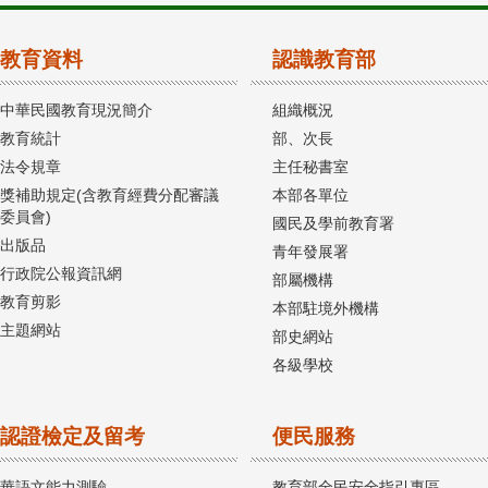
教育資料
認識教育部
中華民國教育現況簡介
組織概況
教育統計
部、次長
法令規章
主任秘書室
獎補助規定(含教育經費分配審議
本部各單位
委員會)
國民及學前教育署
出版品
青年發展署
行政院公報資訊網
部屬機構
教育剪影
本部駐境外機構
主題網站
部史網站
各級學校
認證檢定及留考
便民服務
華語文能力測驗
教育部全民安全指引專區