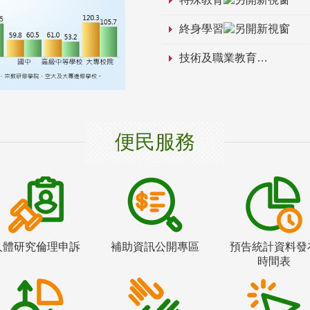
終身學習
技術及職業教育
便民服務
人體研究倫理申訴
補助資訊公開專區
預告統計資料發
時間表