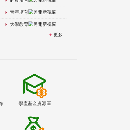
青年培育
大學教育
更多
布
學產基金資源區