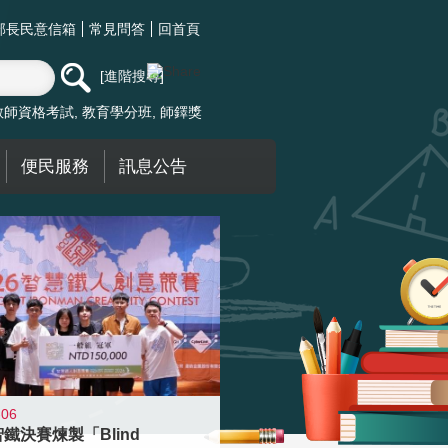
部長民意信箱
常見問答
回首頁
進階搜尋
教師資格考試
教育學分班
師鐸獎
便民服務
訊息公告
-06
智鐵決賽煉製「Blind