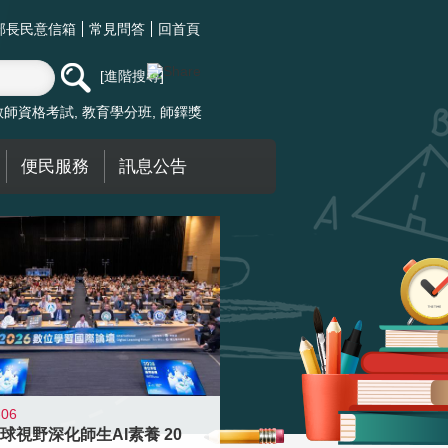
部長民意信箱
常見問答
回首頁
進階搜尋
教師資格考試
教育學分班
師鐸獎
便民服務
訊息公告
-06
球視野深化師生AI素養 20