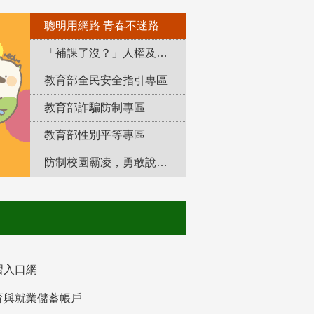
聰明用網路 青春不迷路
「補課了沒？」人權及轉型正義教育專區
教育部全民安全指引專區
教育部詐騙防制專區
教育部性別平等專區
防制校園霸凌，勇敢說出來！
習入口網
育與就業儲蓄帳戶