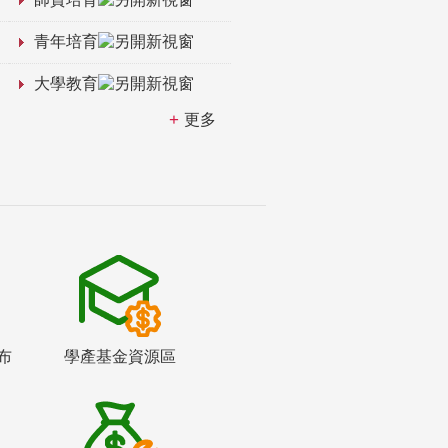
青年培育
大學教育
更多
布
學產基金資源區