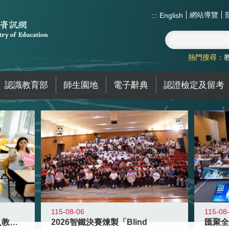
網站導覽
:::
English
熱門搜尋：
認識教育部
師生園地
電子辭典
認證檢定及留考
115-08-06
115-08
迎接115學年度新進教師加入教育現
2026智鐵決賽煉製「Blind
匯聚全