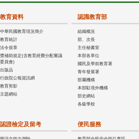
教育資料
認識教育部
中華民國教育現況簡介
組織概況
教育統計
部、次長
法令規章
主任秘書室
獎補助規定(含教育經費分配審議
本部各單位
委員會)
國民及學前教育署
出版品
青年發展署
行政院公報資訊網
部屬機構
教育剪影
本部駐境外機構
主題網站
部史網站
各級學校
認證檢定及留考
便民服務
華語文能力測驗
教育部全民安全指引專區