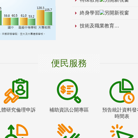
終身學習
技術及職業教育
便民服務
人體研究倫理申訴
補助資訊公開專區
預告統計資料發
時間表