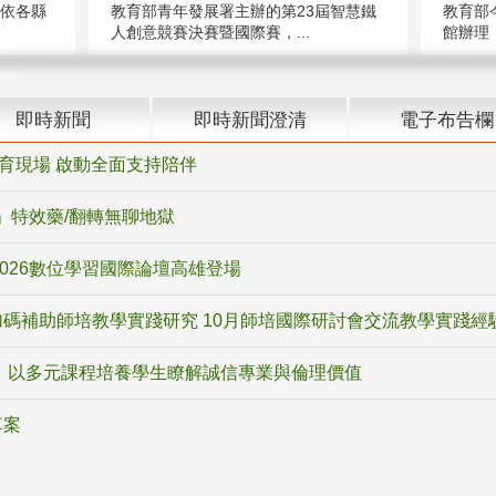
（依各縣
教育部青年發展署主辦的第23屆智慧鐵
教育部
人創意競賽決賽暨國際賽，...
館辦理「
即時新聞
即時新聞澄清
電子布告欄
教育現場 啟動全面支持陪伴
ox」特效藥/翻轉無聊地獄
2026數位學習國際論壇高雄登場
碼補助師培教學實踐研究 10月師培國際研討會交流教學實踐經
 以多元課程培養學生瞭解誠信專業與倫理價值
草案