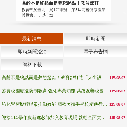
高齡不是終點而是夢想起點！教育部打
落
教育部於臺北世貿1館舉辦「第3屆高齡健康產業
為
博覽會」，以打造...
事
最新消息
即時新聞
即時新聞澄清
電子布告欄
資料下載
高齡不是終點而是夢想起點！教育部打造「人生設計夢工場」 參展第3屆高齡健康產業博覽會
115-08-07
落實校園霸凌防制教育 強化專業知能 共築友善校園
115-08-07
強化學習歷程檔案推動效能 國教署攜手學校精進行政與教學支持
115-08-07
迎接115學年度新進教師加入教育現場 啟動全面支持陪伴
115-08-07