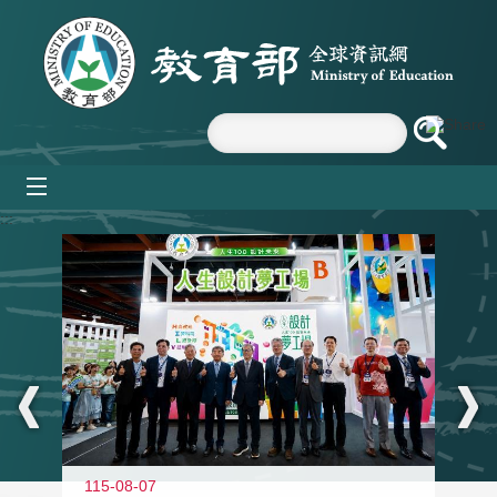
跳到主要內容區塊
mobile_menu
:::
115-08-07
11