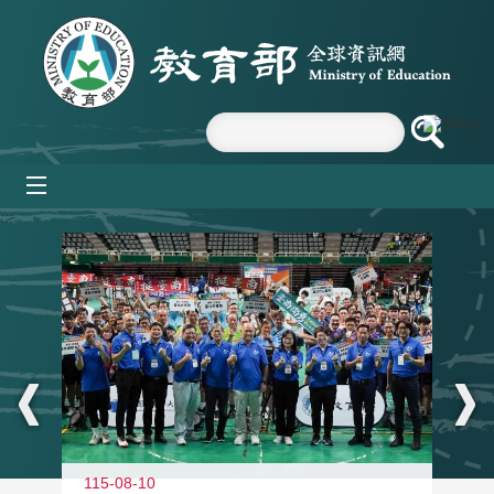
跳到主要內容區塊
mobile_menu
:::
115-08-10
11