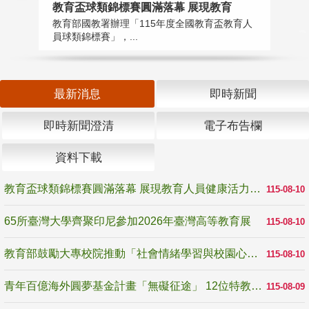
教育盃球類錦標賽圓滿落幕 展現教育
6
教育部國教署辦理「115年度全國教育盃教育人
「
員球類錦標賽」，...
首
最新消息
即時新聞
即時新聞澄清
電子布告欄
資料下載
教育盃球類錦標賽圓滿落幕 展現教育人員健康活力與團隊精神
115-08-10
65所臺灣大學齊聚印尼參加2026年臺灣高等教育展
115-08-10
教育部鼓勵大專校院推動「社會情緒學習與校園心理健康促進計畫」 培育校園「心」韌性
115-08-10
青年百億海外圓夢基金計畫「無礙征途」 12位特教與弱勢青年勇闖西班牙 跨越感官限制見證生命蛻變
115-08-09