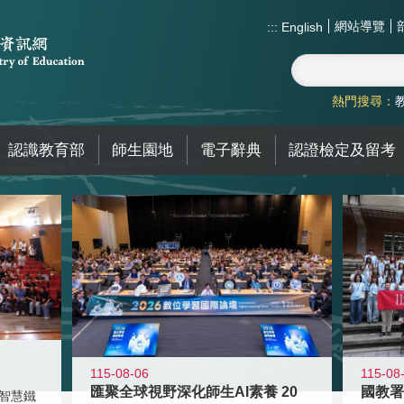
網站導覽
:::
English
熱門搜尋：
認識教育部
師生園地
電子辭典
認證檢定及留考
115-08-06
115-08
匯聚全球視野深化師生AI素養 20
智慧鐵