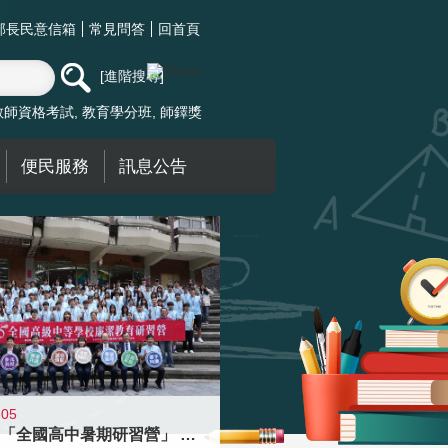
部長民意信箱
常見問答
回首頁
進階搜尋
教師資格考試
教育學分班
師鐸獎
便民服務
訊息公告
-05
國教署「全國高中暑期研習營」 以多