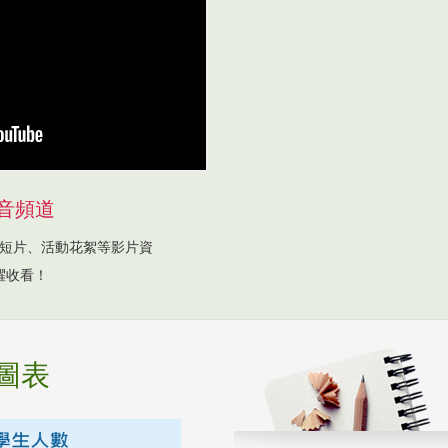
音頻道
短片、活動花絮等影片資
躍收看！
圖表