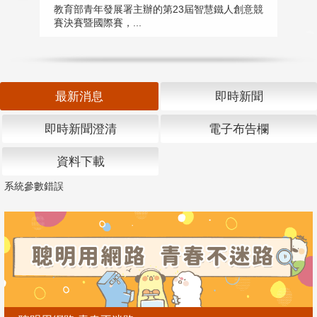
匯
教育部青年發展署主辦的第23屆智慧鐵人創意競
賽決賽暨國際賽，...
教
「
最新消息
即時新聞
即時新聞澄清
電子布告欄
資料下載
系統參數錯誤