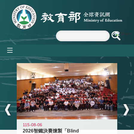
跳到主要內容區塊
mobile_menu
:::
115-08-06
2026智鐵決賽煉製「Blind
11