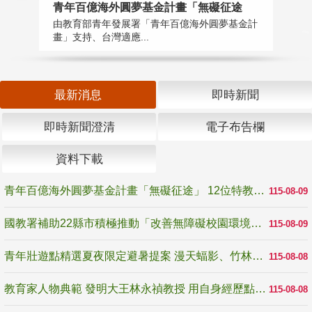
青年百億海外圓夢基金計畫「無礙征途
國
由教育部青年發展署「青年百億海外圓夢基金計
無
畫」支持、台灣適應...
是
最新消息
即時新聞
即時新聞澄清
電子布告欄
資料下載
青年百億海外圓夢基金計畫「無礙征途」 12位特教與弱勢青年勇闖西班牙 跨越感官限制見證生命蛻變
115-08-09
國教署補助22縣市積極推動「改善無障礙校園環境計畫」 打造友善、安全、無礙學習空間
115-08-09
青年壯遊點精選夏夜限定避暑提案 漫天蝠影、竹林尋蛙、茶香夜觀 邀青年暮色出發
115-08-08
教育家人物典範 發明大王林永禎教授 用自身經歷點亮學生的路
115-08-08