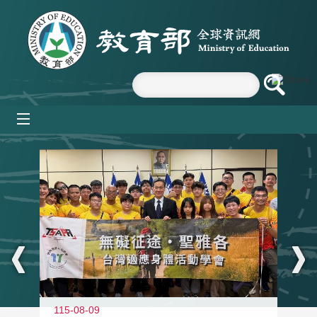
跳到主要內容區塊
mobile_menu
:::
115-08-09
11