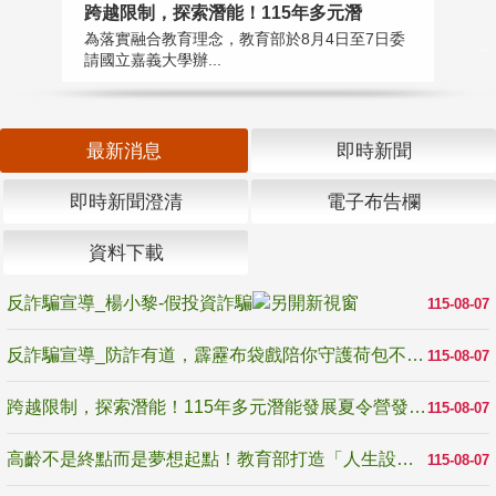
高
跨越限制，探索潛能！115年多元潛
教
為落實融合教育理念，教育部於8月4日至7日委
博
請國立嘉義大學辦...
最新消息
即時新聞
即時新聞澄清
電子布告欄
資料下載
反詐騙宣導_楊小黎-假投資詐騙
115-08-07
反詐騙宣導_防詐有道，霹靂布袋戲陪你守護荷包不受騙
115-08-07
跨越限制，探索潛能！115年多元潛能發展夏令營發掘生命無限可能
115-08-07
高齡不是終點而是夢想起點！教育部打造「人生設計夢工場」 參展第3屆高齡健康產業博覽會
115-08-07