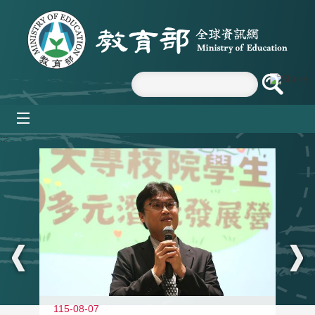
跳到主要內容區塊
mobile_menu
:::
11
115-08-07