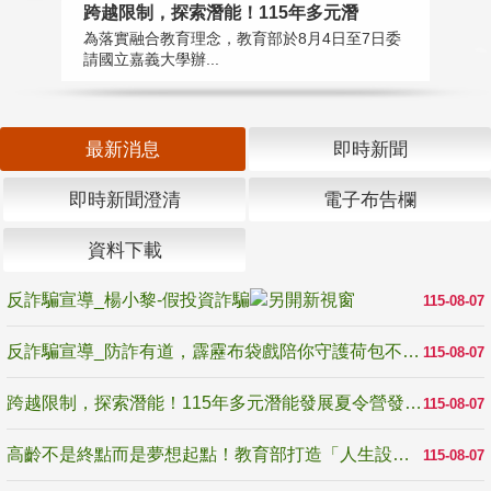
高
跨越限制，探索潛能！115年多元潛
教
為落實融合教育理念，教育部於8月4日至7日委
博
請國立嘉義大學辦...
最新消息
即時新聞
即時新聞澄清
電子布告欄
資料下載
反詐騙宣導_楊小黎-假投資詐騙
115-08-07
反詐騙宣導_防詐有道，霹靂布袋戲陪你守護荷包不受騙
115-08-07
跨越限制，探索潛能！115年多元潛能發展夏令營發掘生命無限可能
115-08-07
高齡不是終點而是夢想起點！教育部打造「人生設計夢工場」 參展第3屆高齡健康產業博覽會
115-08-07