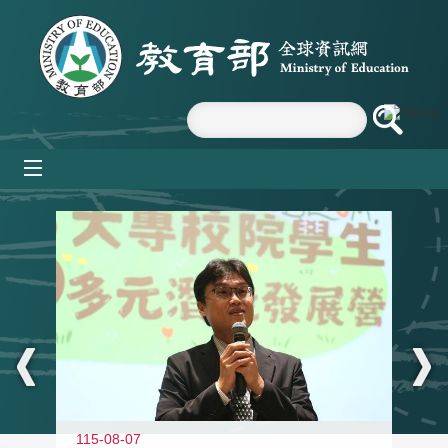
跳到主要內容區塊
mobile_menu
:::
11
115-08-07